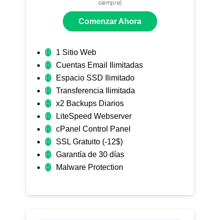
siempre)
Comenzar Ahora
R
1 Sitio Web
R
Cuentas Email Ilimitadas
R
Espacio SSD Ilimitado
R
Transferencia Ilimitada
R
x2 Backups Diarios
R
LiteSpeed Webserver
R
cPanel Control Panel
R
SSL Gratuito (-12$)
R
Garantía de 30 días
R
Malware Protection