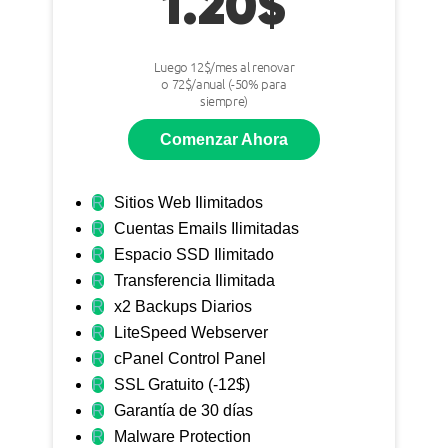
1.20$
Luego 12$/mes al renovar
o 72$/anual (-50% para
siempre)
Comenzar Ahora
R
Sitios Web Ilimitados
R
Cuentas Emails Ilimitadas
R
Espacio SSD Ilimitado
R
Transferencia Ilimitada
R
x2 Backups Diarios
R
LiteSpeed Webserver
R
cPanel Control Panel
R
SSL Gratuito (-12$)
R
Garantía de 30 días
R
Malware Protection