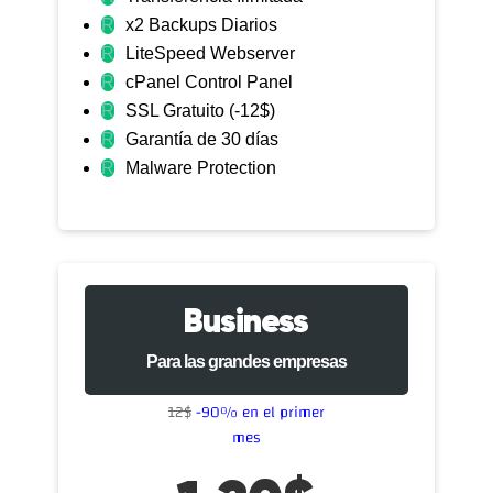
R
x2 Backups Diarios
R
LiteSpeed Webserver
R
cPanel Control Panel
R
SSL Gratuito (-12$)
R
Garantía de 30 días
R
Malware Protection
Business
Para las grandes empresas
12$
-90% en el primer
mes