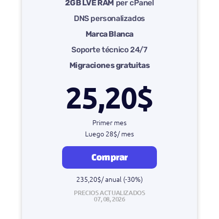
2GB LVE RAM
per cPanel
DNS personalizados
Marca Blanca
Soporte técnico 24/7
Migraciones gratuitas
25,20$
Primer mes
Luego 28$/ mes
Comprar
235,20$/ anual (-30%)
PRECIOS ACTUALIZADOS
07, 08, 2026